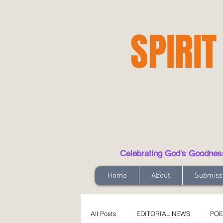
SPIRIT
Celebrating God's Goodness t
Home
About
Submiss
All Posts
EDITORIAL NEWS
POE