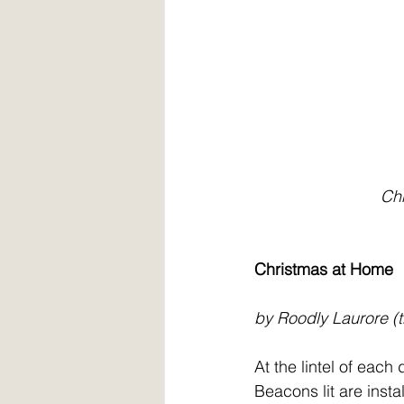
    
Christmas at Home  
by Roodly Laurore (t
At the lintel of each 
Beacons lit are insta