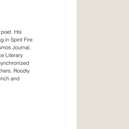
 poet. His 
in Spirit Fire 
smos Journal, 
e Literary 
ynchronized 
thers. Roodly 
rench and 