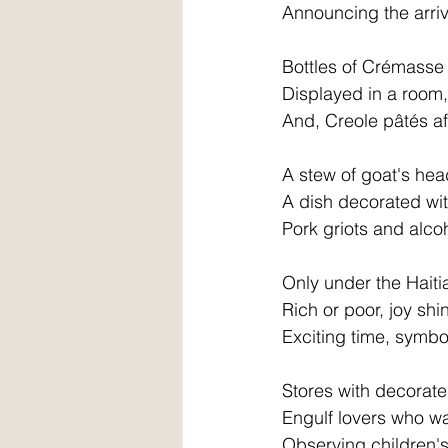
Announcing the arriv
Bottles of Crémasse 
Displayed in a room,
And, Creole pâtés af
A stew of goat's he
A dish decorated with
Pork griots and alcoh
Only under the Haiti
Rich or poor, joy shi
Exciting time, symbol
Stores with decorate
Engulf lovers who w
Observing children's