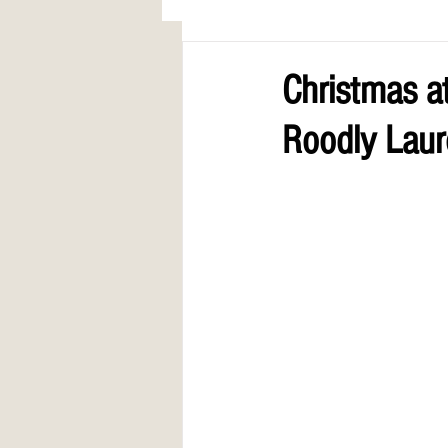
AWARDS
COLUMN: A Call to Lo
Christmas a
Roodly Laur