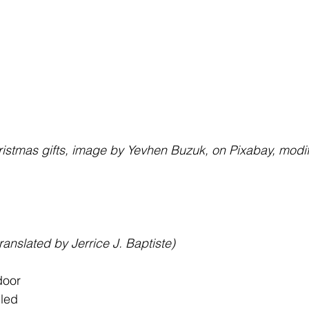
                        Christmas gifts, image by Yevhen Buzuk, on Pixabay, mod
ranslated by Jerrice J. Baptiste)
door
lled