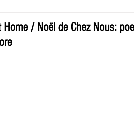
ve by Eliz
Current Issue
t Home / Noël de Chez Nous: po
ore