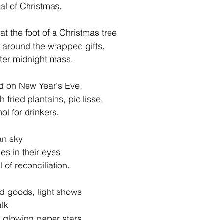
al of Christmas.
at the foot of a Christmas tree
 around the wrapped gifts.
ter midnight mass.
ad on New Year's Eve,
 fried plantains, pic lisse,
ol for drinkers.
an sky
nes in their eyes
 of reconciliation.
d goods, light shows
alk
 glowing paper stars